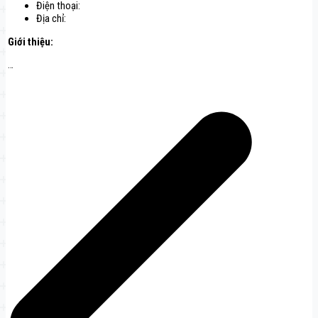
Điện thoại:
Địa chỉ:
Giới thiệu:
…
Điều
hướng
bài
viết