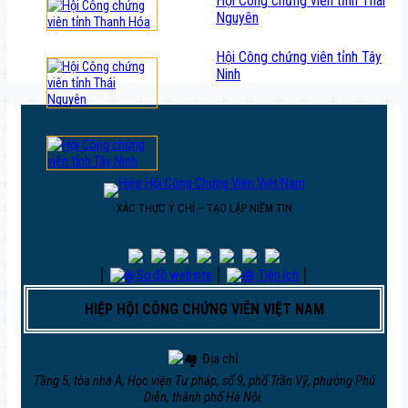
Hội Công chứng viên tỉnh Thái
Nguyên
Hội Công chứng viên tỉnh Tây
Ninh
XÁC THỰC Ý CHÍ – TẠO LẬP NIỀM TIN
│
Sơ đồ website
│
Tiện ích
│
HIỆP HỘI CÔNG CHỨNG VIÊN VIỆT NAM
Địa chỉ:
Tầng 5, tòa nhà A, Học viện Tư pháp, số 9, phố Trần Vỹ, phường Phú
Diễn, thành phố Hà Nội.