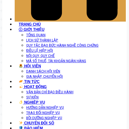
TRANG CHỦ
Ⓘ GIỚI THIỆU
TỔNG QUAN
LỊCH SỬ THÀNH LẬP
QUY TẮC ĐẠO ĐỨC HÀNH NGHỀ CÔNG CHỨNG
ĐIỀU LỆ HIỆP HỘI
NỘI QUY, QUY CHẾ
MÃ SỐ THUẾ; TÀI KHOẢN NGÂN HÀNG
HỘI VIÊN
DANH SÁCH HỘI VIÊN
GIA NHẬP, CHUYỂN HỘI
TIN TỨC
HOẠT ĐỘNG
VĂN BẢN CHỈ ĐẠO ĐIỀU HÀNH
SỰ KIỆN
NGHIỆP VỤ
HƯỚNG DẪN NGHIỆP VỤ
TRAO ĐỔI NGHIỆP VỤ
BỒI DƯỠNG NGHIỆP VỤ
CHUYỂN ĐỔI SỐ
BẢO HIỂM