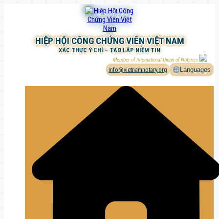
Chuyển
đến
phần
nội
HIỆP HỘI CÔNG CHỨNG VIÊN VIỆT NAM
dung
XÁC THỰC Ý CHÍ – TẠO LẬP NIỀM TIN
Member of International Union of Notaries
info@vietnamnotary.org
Languages