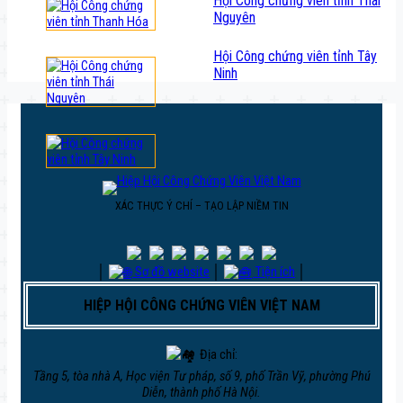
Hội Công chứng viên tỉnh Thái
Nguyên
Hội Công chứng viên tỉnh Tây
Ninh
XÁC THỰC Ý CHÍ – TẠO LẬP NIỀM TIN
│
Sơ đồ website
│
Tiện ích
│
HIỆP HỘI CÔNG CHỨNG VIÊN VIỆT NAM
Địa chỉ:
Tầng 5, tòa nhà A, Học viện Tư pháp, số 9, phố Trần Vỹ, phường Phú
Diễn, thành phố Hà Nội.