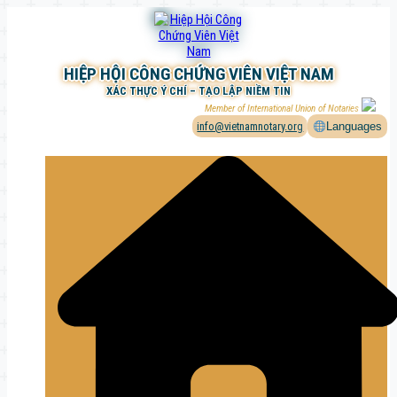
Chuyển
đến
phần
nội
HIỆP HỘI CÔNG CHỨNG VIÊN VIỆT NAM
dung
XÁC THỰC Ý CHÍ – TẠO LẬP NIỀM TIN
Member of International Union of Notaries
info@vietnamnotary.org
Languages