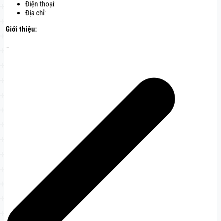
Điện thoại:
Địa chỉ:
Giới thiệu:
…
Điều
hướng
bài
viết