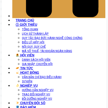
TRANG CHỦ
Ⓘ GIỚI THIỆU
TỔNG QUAN
LỊCH SỬ THÀNH LẬP
QUY TẮC ĐẠO ĐỨC HÀNH NGHỀ CÔNG CHỨNG
ĐIỀU LỆ HIỆP HỘI
NỘI QUY, QUY CHẾ
MÃ SỐ THUẾ; TÀI KHOẢN NGÂN HÀNG
HỘI VIÊN
DANH SÁCH HỘI VIÊN
GIA NHẬP, CHUYỂN HỘI
TIN TỨC
HOẠT ĐỘNG
VĂN BẢN CHỈ ĐẠO ĐIỀU HÀNH
SỰ KIỆN
NGHIỆP VỤ
HƯỚNG DẪN NGHIỆP VỤ
TRAO ĐỔI NGHIỆP VỤ
BỒI DƯỠNG NGHIỆP VỤ
CHUYỂN ĐỔI SỐ
BẢO HIỂM