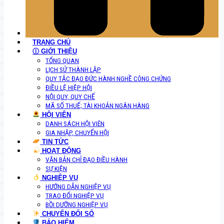
TRANG CHỦ
Ⓘ GIỚI THIỆU
TỔNG QUAN
LỊCH SỬ THÀNH LẬP
QUY TẮC ĐẠO ĐỨC HÀNH NGHỀ CÔNG CHỨNG
ĐIỀU LỆ HIỆP HỘI
NỘI QUY, QUY CHẾ
MÃ SỐ THUẾ; TÀI KHOẢN NGÂN HÀNG
HỘI VIÊN
DANH SÁCH HỘI VIÊN
GIA NHẬP, CHUYỂN HỘI
TIN TỨC
HOẠT ĐỘNG
VĂN BẢN CHỈ ĐẠO ĐIỀU HÀNH
SỰ KIỆN
NGHIỆP VỤ
HƯỚNG DẪN NGHIỆP VỤ
TRAO ĐỔI NGHIỆP VỤ
BỒI DƯỠNG NGHIỆP VỤ
CHUYỂN ĐỔI SỐ
BẢO HIỂM