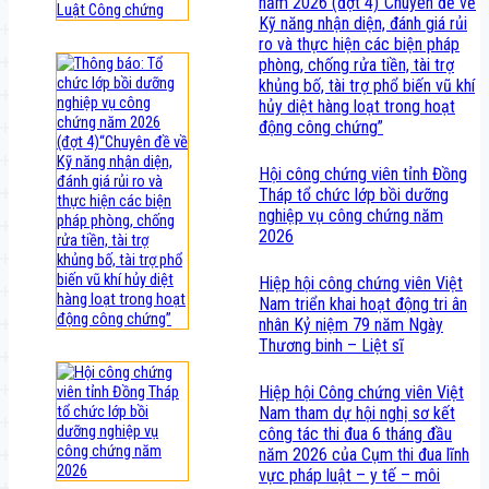
năm 2026 (đợt 4)“Chuyên đề về
Kỹ năng nhận diện, đánh giá rủi
ro và thực hiện các biện pháp
phòng, chống rửa tiền, tài trợ
khủng bố, tài trợ phổ biến vũ khí
hủy diệt hàng loạt trong hoạt
động công chứng”
Hội công chứng viên tỉnh Đồng
Tháp tổ chức lớp bồi dưỡng
nghiệp vụ công chứng năm
2026
Hiệp hội công chứng viên Việt
Nam triển khai hoạt động tri ân
nhân Kỷ niệm 79 năm Ngày
Thương binh – Liệt sĩ
Hiệp hội Công chứng viên Việt
Nam tham dự hội nghị sơ kết
công tác thi đua 6 tháng đầu
năm 2026 của Cụm thi đua lĩnh
vực pháp luật – y tế – môi