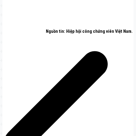
Nguồn tin: Hiệp hội công chứng viên Việt Nam.
Điều
hướng
bài
viết