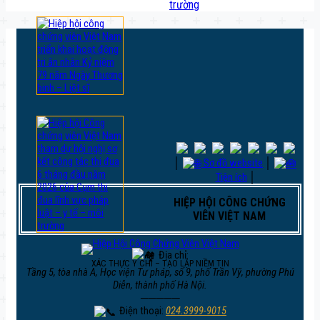
trường
│
Sơ đồ website
│
Tiện ích
│
HIỆP HỘI CÔNG CHỨNG
VIÊN VIỆT NAM
Địa chỉ:
XÁC THỰC Ý CHÍ – TẠO LẬP NIỀM TIN
Tầng 5, tòa nhà A, Học viện Tư pháp, số 9, phố Trần Vỹ, phường Phú
Diễn, thành phố Hà Nội.
─────
Điện thoại:
024.3999-9015