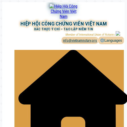
Chuyển
đến
phần
nội
HIỆP HỘI CÔNG CHỨNG VIÊN VIỆT NAM
dung
XÁC THỰC Ý CHÍ – TẠO LẬP NIỀM TIN
Member of International Union of Notaries
info@vietnamnotary.org
Languages