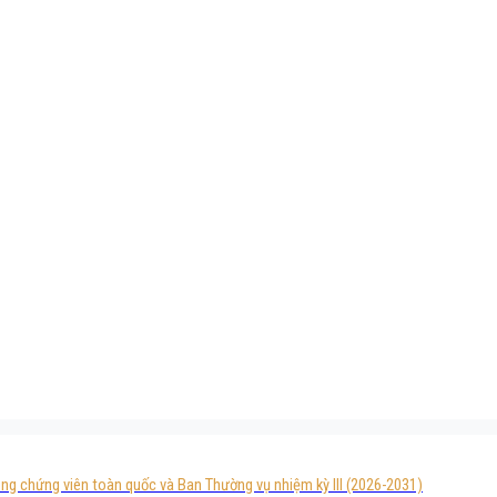
ng chứng viên toàn quốc và Ban Thường vụ nhiệm kỳ III (2026-2031)