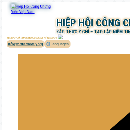
Chuyển
đến
phần
HIỆP HỘI CÔNG 
nội
dung
XÁC THỰC Ý CHÍ – TẠO LẬP NIỀM TI
Member of International Union of Notaries
info@vietnamnotary.org
Languages