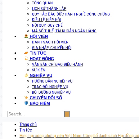
TỔNG QUAN
LỊCH SỬ THÀNH LẬP
QUY TẮC ĐẠO ĐỨC HÀNH NGHỀ CÔNG CHỨNG
ĐIỀU LỆ HIỆP HỘI
NỘI QUY, QUY CHẾ
MÃ SỐ THUẾ; TÀI KHOẢN NGÂN HÀNG
HỘI VIÊN
DANH SÁCH HỘI VIÊN
GIA NHẬP, CHUYỂN HỘI
TIN TỨC
HOẠT ĐỘNG
VĂN BẢN CHỈ ĐẠO ĐIỀU HÀNH
SỰ KIỆN
NGHIỆP VỤ
HƯỚNG DẪN NGHIỆP VỤ
TRAO ĐỔI NGHIỆP VỤ
BỒI DƯỠNG NGHIỆP VỤ
CHUYỂN ĐỔI SỐ
BẢO HIỂM
Trang chủ
Tin tức
Hiệp hội công chứng viên Việt Nam: Công bố danh sách Hội đồng cô