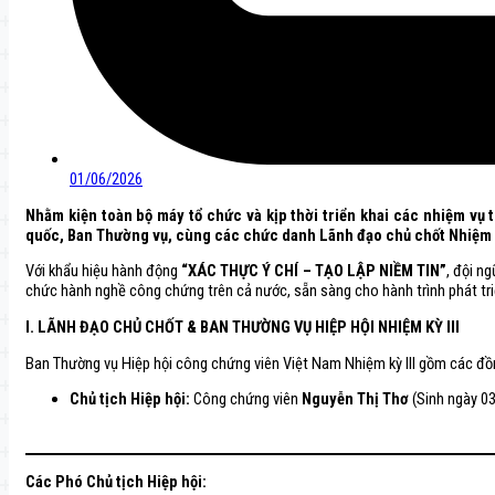
01/06/2026
Nhằm kiện toàn bộ máy tổ chức và kịp thời triển khai các nhiệm vụ
quốc, Ban Thường vụ, cùng các chức danh Lãnh đạo chủ chốt Nhiệm kỳ
Với khẩu hiệu hành động
“XÁC THỰC Ý CHÍ – TẠO LẬP NIỀM TIN”
, đội n
chức hành nghề công chứng trên cả nước, sẵn sàng cho hành trình phát t
I. LÃNH ĐẠO CHỦ CHỐT & BAN THƯỜNG VỤ HIỆP HỘI NHIỆM KỲ III
Ban Thường vụ Hiệp hội công chứng viên Việt Nam Nhiệm kỳ III gồm các đồn
Chủ tịch Hiệp hội:
Công chứng viên
Nguyễn Thị Thơ
(Sinh ngày 0
Các Phó Chủ tịch Hiệp hội: