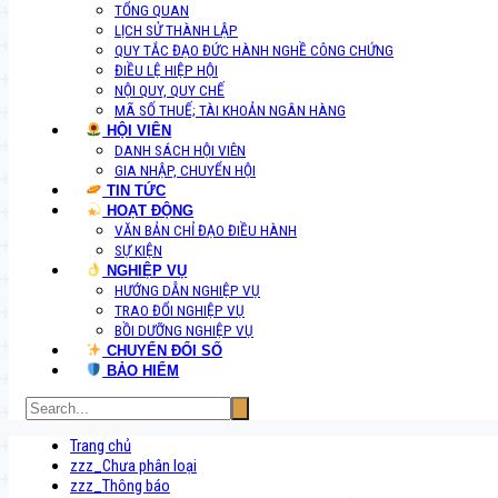
TỔNG QUAN
LỊCH SỬ THÀNH LẬP
QUY TẮC ĐẠO ĐỨC HÀNH NGHỀ CÔNG CHỨNG
ĐIỀU LỆ HIỆP HỘI
NỘI QUY, QUY CHẾ
MÃ SỐ THUẾ; TÀI KHOẢN NGÂN HÀNG
HỘI VIÊN
DANH SÁCH HỘI VIÊN
GIA NHẬP, CHUYỂN HỘI
TIN TỨC
HOẠT ĐỘNG
VĂN BẢN CHỈ ĐẠO ĐIỀU HÀNH
SỰ KIỆN
NGHIỆP VỤ
HƯỚNG DẪN NGHIỆP VỤ
TRAO ĐỔI NGHIỆP VỤ
BỒI DƯỠNG NGHIỆP VỤ
CHUYỂN ĐỔI SỐ
BẢO HIỂM
Trang chủ
zzz_Chưa phân loại
zzz_Thông báo