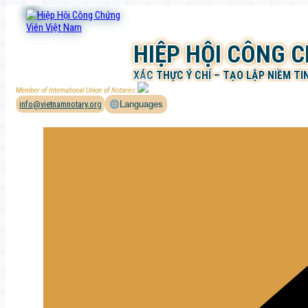
Chuyển
đến
phần
HIỆP HỘI CÔNG 
nội
dung
XÁC THỰC Ý CHÍ – TẠO LẬP NIỀM TI
Member of International Union of Notaries
info@vietnamnotary.org
Languages