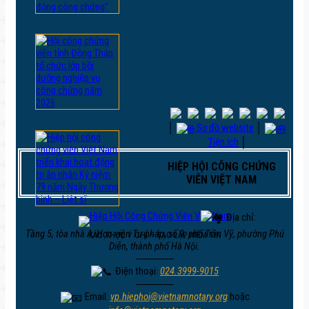
│
Sơ đồ website
│
Tiện ích
│
HIỆP HỘI CÔNG CHỨNG
VIÊN VIỆT NAM
Địa chỉ:
Tầng 5, tòa nhà A, Học viện Tư pháp, số 9, phố Trần Vỹ, phường Phú
XÁC THỰC Ý CHÍ – TẠO LẬP NIỀM TIN
Diễn, thành phố Hà Nội.
─────
Điện thoại:
024.3999-9015
─────
Email:
vp.hiephoi@vietnamnotary.org
hoặc