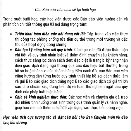
Các Báo cáo viên chia sẻ tại buổi học
Trong suốt buổi học, các học viên được các Báo cáo viên hướng dẫn và
phân tích chi tiết thông qua 03 nội dung trọng tâm:
Triển khai toàn diện các nội dung cốt lõi:
Tập trung vào việc thực
thi công tác phòng chống rửa tiền cụ thể trong môi trường và đặc
thù của hoạt động công chứng.
Đào tạo kỹ năng bám sát quy trình:
Các học viên đã được thảo luận
chi tiết về quy trình nhận biết và thẩm định chuyên sâu khách hàng;
cách thức sàng lọc danh sách đen; đặc biệt là trang bị kỹ năng nhận
diện giao dịch đáng ngờ thông qua các dấu hiệu bất thường trong
hồ sơ hoặc hành vi của khách hàng. Bên cạnh đó, các Báo cáo viên
cũng hướng dẫn từng bước quy trình thiết lập hồ sơ, cách thức làm
và gửi Báo cáo giao dịch đáng ngờ, Báo cáo giao dịch có giá trị lớn
sao cho chuẩn xác, đúng tiến độ và tuân thủ nghiêm ngặt các quy
định của pháp luật hiện hành.
Chia sẻ kinh nghiệm thực tiễn:
Các học viên và chuyên gia đã trao
đổi nhiều tình huống phát sinh trong quá trình quản lý và hành nghề,
giúp học viên có thêm cơ sở để vận dụng vào thực tiễn công việc.
Học viên tích cực tương tác và đặt câu hỏi cho Ban Chuyên môn và đào
tạo, bồi dưỡng