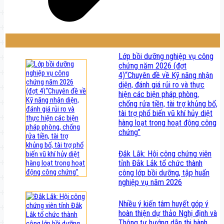
Lớp bồi dưỡng nghiệp vụ công
chứng năm 2026 (đợt
4)“Chuyên đề về Kỹ năng nhận
diện, đánh giá rủi ro và thực
hiện các biện pháp phòng,
chống rửa tiền, tài trợ khủng bố,
tài trợ phổ biến vũ khí hủy diệt
hàng loạt trong hoạt động công
chứng”
Đắk Lắk: Hội công chứng viên
tỉnh Đắk Lắk tổ chức thành
công lớp bồi dưỡng, tập huấn
nghiệp vụ năm 2026
Nhiều ý kiến tâm huyết góp ý
hoàn thiện dự thảo Nghị định và
Thông tư hướng dẫn thi hành