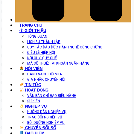
TRANG CHỦ
Ⓘ GIỚI THIỆU
TỔNG QUAN
LỊCH SỬ THÀNH LẬP
QUY TẮC ĐẠO ĐỨC HÀNH NGHỀ CÔNG CHỨNG
ĐIỀU LỆ HIỆP HỘI
NỘI QUY, QUY CHẾ
MÃ SỐ THUẾ; TÀI KHOẢN NGÂN HÀNG
HỘI VIÊN
DANH SÁCH HỘI VIÊN
GIA NHẬP, CHUYỂN HỘI
TIN TỨC
HOẠT ĐỘNG
VĂN BẢN CHỈ ĐẠO ĐIỀU HÀNH
SỰ KIỆN
NGHIỆP VỤ
HƯỚNG DẪN NGHIỆP VỤ
TRAO ĐỔI NGHIỆP VỤ
BỒI DƯỠNG NGHIỆP VỤ
CHUYỂN ĐỔI SỐ
BẢO HIỂM