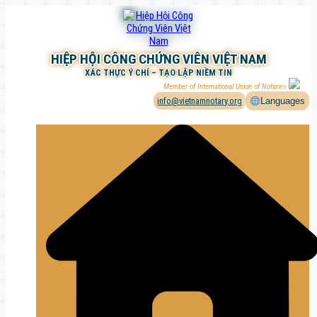
Chuyển
đến
phần
nội
HIỆP HỘI CÔNG CHỨNG VIÊN VIỆT NAM
dung
XÁC THỰC Ý CHÍ – TẠO LẬP NIỀM TIN
Member of International Union of Notaries
info@vietnamnotary.org
Languages