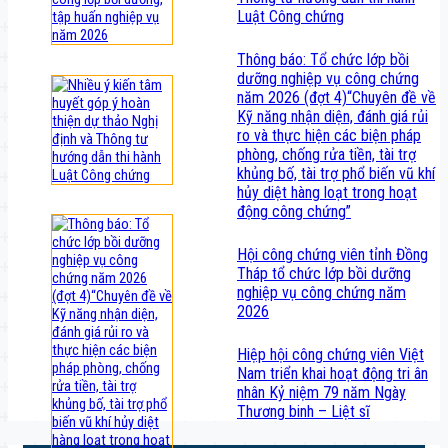
Luật Công chứng
Thông báo: Tổ chức lớp bồi
dưỡng nghiệp vụ công chứng
năm 2026 (đợt 4)“Chuyên đề về
Kỹ năng nhận diện, đánh giá rủi
ro và thực hiện các biện pháp
phòng, chống rửa tiền, tài trợ
khủng bố, tài trợ phổ biến vũ khí
hủy diệt hàng loạt trong hoạt
động công chứng”
Hội công chứng viên tỉnh Đồng
Tháp tổ chức lớp bồi dưỡng
nghiệp vụ công chứng năm
2026
Hiệp hội công chứng viên Việt
Nam triển khai hoạt động tri ân
nhân Kỷ niệm 79 năm Ngày
Thương binh – Liệt sĩ