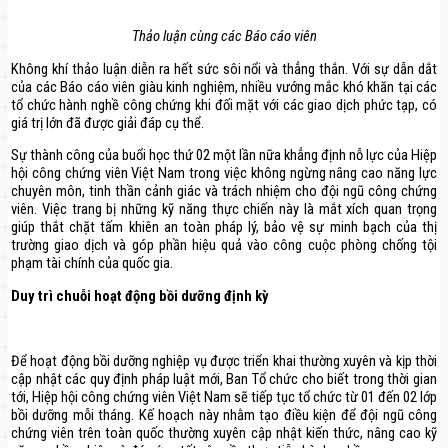
Thảo luận cùng các Báo cáo viên
Không khí thảo luận diễn ra hết sức sôi nổi và thẳng thắn. Với sự dẫn dắt
của các Báo cáo viên giàu kinh nghiệm, nhiều vướng mắc khó khăn tại các
tổ chức hành nghề công chứng khi đối mặt với các giao dịch phức tạp, có
giá trị lớn đã được giải đáp cụ thể.
Sự thành công của buổi học thứ 02 một lần nữa khẳng định nỗ lực của Hiệp
hội công chứng viên Việt Nam trong việc không ngừng nâng cao năng lực
chuyên môn, tinh thần cảnh giác và trách nhiệm cho đội ngũ công chứng
viên. Việc trang bị những kỹ năng thực chiến này là mắt xích quan trọng
giúp thắt chặt tấm khiên an toàn pháp lý, bảo vệ sự minh bạch của thị
trường giao dịch và góp phần hiệu quả vào công cuộc phòng chống tội
phạm tài chính của quốc gia.
Duy trì chuỗi hoạt động bồi dưỡng định kỳ
Để hoạt động bồi dưỡng nghiệp vụ được triển khai thường xuyên và kịp thời
cập nhật các quy định pháp luật mới, Ban Tổ chức cho biết trong thời gian
tới, Hiệp hội công chứng viên Việt Nam sẽ tiếp tục tổ chức từ 01 đến 02 lớp
bồi dưỡng mỗi tháng. Kế hoạch này nhằm tạo điều kiện để đội ngũ công
chứng viên trên toàn quốc thường xuyên cập nhật kiến thức, nâng cao kỹ