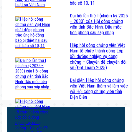
bão số 10, 11
Đại hội lần thứ I (nhiệm kỳ 2025
– 2030) của Hội công chứng
viên tỉnh Bắc Ninh: Dấu mốc
tiên phong sau sáp nhập
Hiệp hội công chứng viên Việt
Nam tổ chức thành công Lớp
bồi dưỡng nghiệp vụ công
chứng – Chuyên đề chuyển đổi
số (Đợt I năm 2025)
Đại diện Hiệp hội công chứng
viên Việt Nam thăm và làm việc
với Hội công chứng viên tỉnh
Điện Biên