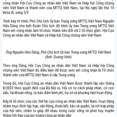
công nhận Hội Cựu Công an nhân dân Việt Nam và Hiệp hội Công chứng
viên Việt Nam là thành viên của MTTQ Việt Nam, tại Hội nghị lần thứ 10
khóa IX, sáng 5/9.
Trình bày tờ trình, Phó Chủ tịch Ủy ban Trung ương MTTQ Việt Nam Nguyễn
Hữu Dũng cho biết Đoàn Chủ tịch đã trình Ủy ban Trung ương MTTQ Việt
Nam xét công nhận làm tổ chức thành viên đối với 2 tổ chức gồm: Hội Cựu
Công an nhân dân Việt Nam và Hiệp hội Công chứng viên Việt Nam.
Ông Nguyễn Hữu Dũng, Phó Chủ tịch Ủy ban Trung ương MTTQ Việt Nam
(Ảnh: Quang Vinh)
Theo ông Dũng, Hội Cựu Công an nhân dân Việt Nam và Hiệp hội Công
chứng viên Việt Nam đủ điều kiện để được xem xét công nhận là Tổ chức
thành viên của MTTQ Việt Nam ở cấp Trung ương.
Trong đó, Hội Cựu Công an nhân dân Việt Nam được thành lập vào tháng
8/2023 theo quyết định của Bộ Nội vụ. Hội có tư cách pháp nhân, có con
dấu, tài khoản riêng, tự bảo đảm kinh phí, trụ sở và phương tiện hoạt động.
Đây là tổ chức của các thế hệ cựu công an nhân dân Việt Nam, hoạt động
nhằm mục đích tập hợp, vận động, đoàn kết, bảo vệ quyền, lợi ích hợp pháp
của hội viên; chăm lo giúp đỡ nhau trong cuộc sống và phát huy truyền
thống tốt đẹp của lực lượng công an nhân dân.