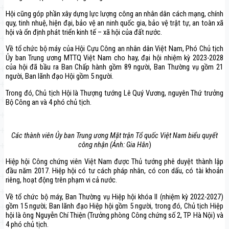
Hội cũng góp phần xây dựng lực lượng công an nhân dân cách mạng, chính
quy, tinh nhuệ, hiện đại, bảo vệ an ninh quốc gia, bảo vệ trật tự, an toàn xã
hội và ổn định phát triển kinh tế – xã hội của đất nước.
Về tổ chức bộ máy của Hội Cựu Công an nhân dân Việt Nam, Phó Chủ tịch
Ủy ban Trung ương MTTQ Việt Nam cho hay, đại hội nhiệm kỳ 2023-2028
của hội đã bầu ra Ban Chấp hành gồm 89 người, Ban Thường vụ gồm 21
người, Ban lãnh đạo Hội gồm 5 người.
Trong đó, Chủ tịch Hội là Thượng tướng Lê Quý Vương, nguyên Thứ trưởng
Bộ Công an và 4 phó chủ tịch.
Các thành viên Ủy ban Trung ương Mặt trận Tổ quốc Việt Nam biểu quyết
công nhận (Ảnh: Gia Hân
)
Hiệp hội Công chứng viên Việt Nam được Thủ tướng phê duyệt thành lập
đầu năm 2017. Hiệp hội có tư cách pháp nhân, có con dấu, có tài khoản
riêng, hoạt động trên phạm vi cả nước.
Về tổ chức bộ máy, Ban Thường vụ Hiệp hội khóa II (nhiệm kỳ 2022-2027)
gồm 15 người; Ban lãnh đạo Hiệp hội gồm 5 người, trong đó, Chủ tịch Hiệp
hội là ông Nguyễn Chí Thiện (Trưởng phòng Công chứng số 2, TP Hà Nội) và
4 phó chủ tịch.