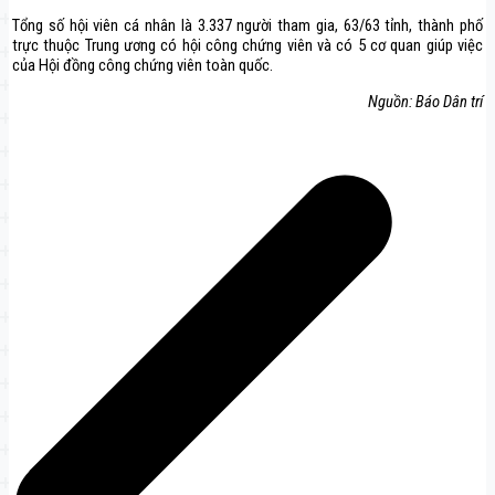
Tổng số hội viên cá nhân là 3.337 người tham gia, 63/63 tỉnh, thành phố
trực thuộc Trung ương có hội công chứng viên và có 5 cơ quan giúp việc
của Hội đồng công chứng viên toàn quốc.
Nguồn: Báo Dân trí
Điều
hướng
bài
viết