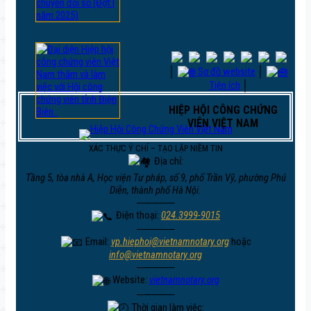
│
Sơ đồ website
│
Tiện ích
│
HIỆP HỘI CÔNG CHỨNG
VIÊN VIỆT NAM
XÁC THỰC Ý CHÍ – TẠO LẬP NIỀM TIN
Địa chỉ:
Tầng 5, tòa nhà A, Học viện Tư pháp, số 9, phố Trần Vỹ, phường Phú
Diễn, thành phố Hà Nội.
─────
Điện thoại:
024.3999-9015
─────
Email:
vp.hiephoi@vietnamnotary.org
hoặc
info@vietnamnotary.org
─────
Website:
vietnamnotary.org
─────
Thời gian làm việc: