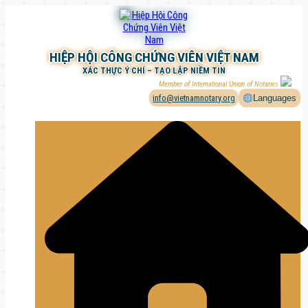
Chuyển
đến
phần
nội
HIỆP HỘI CÔNG CHỨNG VIÊN VIỆT NAM
dung
XÁC THỰC Ý CHÍ – TẠO LẬP NIỀM TIN
Member of International Union of Notaries
info@vietnamnotary.org
Languages