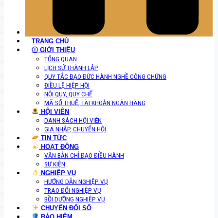
TRANG CHỦ
Ⓘ GIỚI THIỆU
TỔNG QUAN
LỊCH SỬ THÀNH LẬP
QUY TẮC ĐẠO ĐỨC HÀNH NGHỀ CÔNG CHỨNG
ĐIỀU LỆ HIỆP HỘI
NỘI QUY, QUY CHẾ
MÃ SỐ THUẾ; TÀI KHOẢN NGÂN HÀNG
HỘI VIÊN
DANH SÁCH HỘI VIÊN
GIA NHẬP, CHUYỂN HỘI
TIN TỨC
HOẠT ĐỘNG
VĂN BẢN CHỈ ĐẠO ĐIỀU HÀNH
SỰ KIỆN
NGHIỆP VỤ
HƯỚNG DẪN NGHIỆP VỤ
TRAO ĐỔI NGHIỆP VỤ
BỒI DƯỠNG NGHIỆP VỤ
CHUYỂN ĐỔI SỐ
BẢO HIỂM