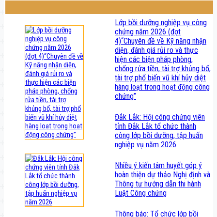
Lớp bồi dưỡng nghiệp vụ công
chứng năm 2026 (đợt
4)“Chuyên đề về Kỹ năng nhận
diện, đánh giá rủi ro và thực
hiện các biện pháp phòng,
chống rửa tiền, tài trợ khủng bố,
tài trợ phổ biến vũ khí hủy diệt
hàng loạt trong hoạt động công
chứng”
Đắk Lắk: Hội công chứng viên
tỉnh Đắk Lắk tổ chức thành
công lớp bồi dưỡng, tập huấn
nghiệp vụ năm 2026
Nhiều ý kiến tâm huyết góp ý
hoàn thiện dự thảo Nghị định và
Thông tư hướng dẫn thi hành
Luật Công chứng
Thông báo: Tổ chức lớp bồi