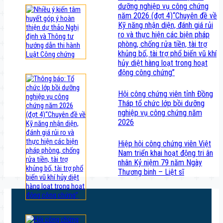
dưỡng nghiệp vụ công chứng
năm 2026 (đợt 4)“Chuyên đề về
Kỹ năng nhận diện, đánh giá rủi
ro và thực hiện các biện pháp
phòng, chống rửa tiền, tài trợ
khủng bố, tài trợ phổ biến vũ khí
hủy diệt hàng loạt trong hoạt
động công chứng”
Hội công chứng viên tỉnh Đồng
Tháp tổ chức lớp bồi dưỡng
nghiệp vụ công chứng năm
2026
Hiệp hội công chứng viên Việt
Nam triển khai hoạt động tri ân
nhân Kỷ niệm 79 năm Ngày
Thương binh – Liệt sĩ