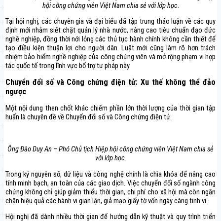
hội công chứng viên Việt Nam chia sẻ với lớp học
.
Tại hội nghị, các chuyên gia và đại biểu đã tập trung thảo luận về các quy
định mới nhằm siết chặt quản lý nhà nước, nâng cao tiêu chuẩn đạo đức
nghề nghiệp, đồng thời nới lỏng các thủ tục hành chính không cần thiết để
tạo điều kiện thuận lợi cho người dân. Luật mới cũng làm rõ hơn trách
nhiệm bảo hiểm nghề nghiệp của công chứng viên và mở rộng phạm vi hợp
tác quốc tế trong lĩnh vực bổ trợ tư pháp này.
Chuyển đổi số và Công chứng điện tử: Xu thế không thể đảo
ngược
Một nội dung then chốt khác chiếm phần lớn thời lượng của thời gian tập
huấn là chuyên đề về Chuyển đổi số và Công chứng điện tử.
Ông Đào Duy An – Phó Chủ tịch Hiệp hội công chứng viên Việt Nam chia sẻ
với lớp học
.
Trong kỷ nguyên số, dữ liệu và công nghệ chính là chìa khóa để nâng cao
tính minh bạch, an toàn của các giao dịch. Việc chuyển đổi số ngành công
chứng không chỉ giúp giảm thiểu thời gian, chi phí cho xã hội mà còn ngăn
chặn hiệu quả các hành vi gian lận, giả mạo giấy tờ vốn ngày càng tinh vi.
Hội nghị đã dành nhiều thời gian để hướng dẫn kỹ thuật và quy trình triển