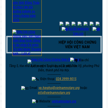
│
Sơ đồ website
│
Tiện ích
│
HIỆP HỘI CÔNG CHỨNG
VIÊN VIỆT NAM
Địa chỉ:
Tầng 5, tòa nhà A, Học viện Tư pháp, số 9, phố Trần Vỹ, phường Phú
XÁC THỰC Ý CHÍ – TẠO LẬP NIỀM TIN
Diễn, thành phố Hà Nội.
─────
Điện thoại:
024.3999-9015
─────
Email:
vp.hiephoi@vietnamnotary.org
hoặc
info@vietnamnotary.org
─────
Website:
vietnamnotary.org
─────