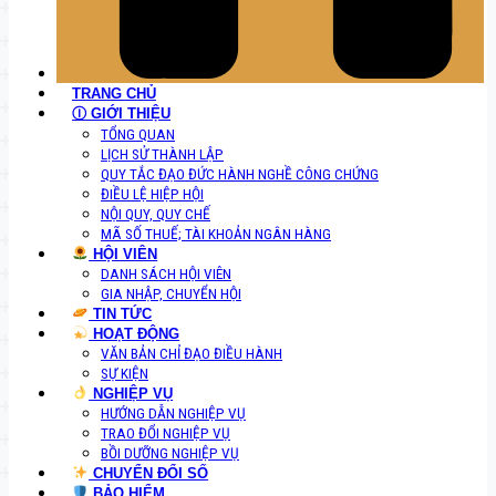
TRANG CHỦ
Ⓘ GIỚI THIỆU
TỔNG QUAN
LỊCH SỬ THÀNH LẬP
QUY TẮC ĐẠO ĐỨC HÀNH NGHỀ CÔNG CHỨNG
ĐIỀU LỆ HIỆP HỘI
NỘI QUY, QUY CHẾ
MÃ SỐ THUẾ; TÀI KHOẢN NGÂN HÀNG
HỘI VIÊN
DANH SÁCH HỘI VIÊN
GIA NHẬP, CHUYỂN HỘI
TIN TỨC
HOẠT ĐỘNG
VĂN BẢN CHỈ ĐẠO ĐIỀU HÀNH
SỰ KIỆN
NGHIỆP VỤ
HƯỚNG DẪN NGHIỆP VỤ
TRAO ĐỔI NGHIỆP VỤ
BỒI DƯỠNG NGHIỆP VỤ
CHUYỂN ĐỔI SỐ
BẢO HIỂM