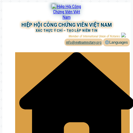
Chuyển
đến
phần
nội
HIỆP HỘI CÔNG CHỨNG VIÊN VIỆT NAM
dung
XÁC THỰC Ý CHÍ – TẠO LẬP NIỀM TIN
Member of International Union of Notaries
info@vietnamnotary.org
Languages