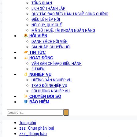
TỔNG QUAN
LỊCH SỬ THÀNH LẬP
QUY TẮC ĐẠO ĐỨC HÀNH NGHỀ CÔNG CHỨNG
ĐIỀU LỆ HIỆP HỘI
NỘI QUY, QUY CHẾ
MÃ SỐ THUẾ; TÀI KHOẢN NGÂN HÀNG
HỘI VIÊN
DANH SÁCH HỘI VIÊN
GIA NHẬP, CHUYỂN HỘI
TIN TỨC
HOẠT ĐỘNG
VĂN BẢN CHỈ ĐẠO ĐIỀU HÀNH
SỰ KIỆN
NGHIỆP VỤ
HƯỚNG DẪN NGHIỆP VỤ
TRAO ĐỔI NGHIỆP VỤ
BỒI DƯỠNG NGHIỆP VỤ
CHUYỂN ĐỔI SỐ
BẢO HIỂM
Trang chủ
zzz_Chưa phân loại
zzz_Thông báo