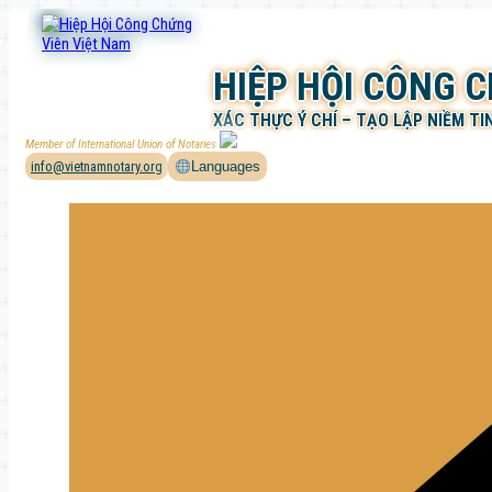
Chuyển
đến
phần
HIỆP HỘI CÔNG 
nội
dung
XÁC THỰC Ý CHÍ – TẠO LẬP NIỀM TI
Member of International Union of Notaries
info@vietnamnotary.org
Languages