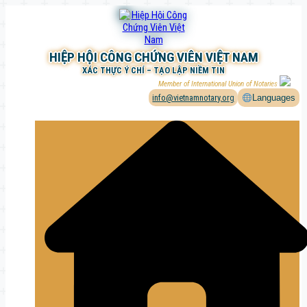
Chuyển
đến
phần
nội
HIỆP HỘI CÔNG CHỨNG VIÊN VIỆT NAM
dung
XÁC THỰC Ý CHÍ – TẠO LẬP NIỀM TIN
Member of International Union of Notaries
info@vietnamnotary.org
Languages