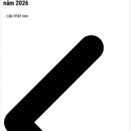
năm 2026
… cập nhật sau
Điều
hướng
bài
viết