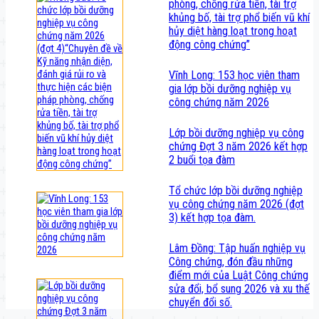
phòng, chống rửa tiền, tài trợ
khủng bố, tài trợ phổ biến vũ khí
hủy diệt hàng loạt trong hoạt
động công chứng”
Vĩnh Long: 153 học viên tham
gia lớp bồi dưỡng nghiệp vụ
công chứng năm 2026
Lớp bồi dưỡng nghiệp vụ công
chứng Đợt 3 năm 2026 kết hợp
2 buổi tọa đàm
Tổ chức lớp bồi dưỡng nghiệp
vụ công chứng năm 2026 (đợt
3) kết hợp tọa đàm.
Lâm Đồng: Tập huấn nghiệp vụ
Công chứng, đón đầu những
điểm mới của Luật Công chứng
sửa đổi, bổ sung 2026 và xu thế
chuyển đổi số.