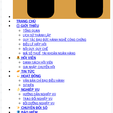
TRANG CHỦ
Ⓘ GIỚI THIỆU
TỔNG QUAN
LỊCH SỬ THÀNH LẬP
QUY TẮC ĐẠO ĐỨC HÀNH NGHỀ CÔNG CHỨNG
ĐIỀU LỆ HIỆP HỘI
NỘI QUY, QUY CHẾ
MÃ SỐ THUẾ; TÀI KHOẢN NGÂN HÀNG
HỘI VIÊN
DANH SÁCH HỘI VIÊN
GIA NHẬP, CHUYỂN HỘI
TIN TỨC
HOẠT ĐỘNG
VĂN BẢN CHỈ ĐẠO ĐIỀU HÀNH
SỰ KIỆN
NGHIỆP VỤ
HƯỚNG DẪN NGHIỆP VỤ
TRAO ĐỔI NGHIỆP VỤ
BỒI DƯỠNG NGHIỆP VỤ
CHUYỂN ĐỔI SỐ
BẢO HIỂM