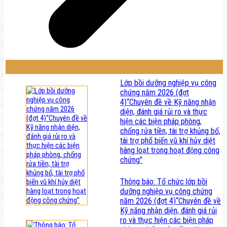
Lớp bồi dưỡng nghiệp vụ công
chứng năm 2026 (đợt
4)“Chuyên đề về Kỹ năng nhận
diện, đánh giá rủi ro và thực
hiện các biện pháp phòng,
chống rửa tiền, tài trợ khủng bố,
tài trợ phổ biến vũ khí hủy diệt
hàng loạt trong hoạt động công
chứng”
Thông báo: Tổ chức lớp bồi
dưỡng nghiệp vụ công chứng
năm 2026 (đợt 4)“Chuyên đề về
Kỹ năng nhận diện, đánh giá rủi
ro và thực hiện các biện pháp