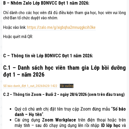
B – Nhóm Zalo Lớp BDNVCC Đợt 1 năm 2026
:
Chỉ dành cho các học viên đã đủ điều kiện tham gia học, học viên vui lòng
chờ Ban tổ chức duyệt vào nhóm.
Hoặc vào link:
https://zalo.me/g/xigbqha2mnuqgkcih3ke
Hoặc quét mã QR:
C – Thông tin về Lớp BDNVCC Đợt 1 năm 2026:
C.1 – Danh sách học viên tham gia Lớp bồi dưỡng
đợt 1 – năm 2026
Số báo danh_đợt 1_out_20260620-1422
Tải xuống
C.2 – Thông tin Zoom – Buổi 2 – ngày 28/6/2026 (xem trên đầu trang)
Quý cô chú anh chị đặt tên truy cập Zoom đúng mẫu “
Số báo
danh – Họ tên
“.
Cài ứng dụng
Zoom Workplace
trên điện thoại hoặc trên
máy tính – sau đó chạy ứng dụng lên rồi nhập
ID lớp học
và