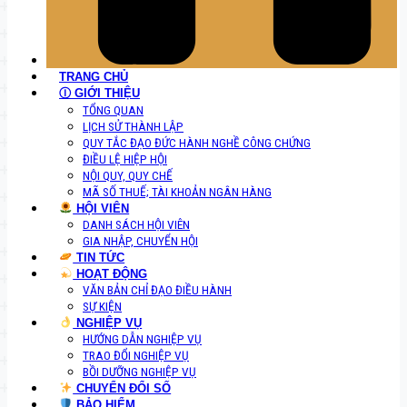
TRANG CHỦ
Ⓘ GIỚI THIỆU
TỔNG QUAN
LỊCH SỬ THÀNH LẬP
QUY TẮC ĐẠO ĐỨC HÀNH NGHỀ CÔNG CHỨNG
ĐIỀU LỆ HIỆP HỘI
NỘI QUY, QUY CHẾ
MÃ SỐ THUẾ; TÀI KHOẢN NGÂN HÀNG
HỘI VIÊN
DANH SÁCH HỘI VIÊN
GIA NHẬP, CHUYỂN HỘI
TIN TỨC
HOẠT ĐỘNG
VĂN BẢN CHỈ ĐẠO ĐIỀU HÀNH
SỰ KIỆN
NGHIỆP VỤ
HƯỚNG DẪN NGHIỆP VỤ
TRAO ĐỔI NGHIỆP VỤ
BỒI DƯỠNG NGHIỆP VỤ
CHUYỂN ĐỔI SỐ
BẢO HIỂM