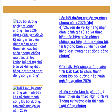
Lớp bồi dưỡng nghiệp vụ công
chứng năm 2026 (đợt
4)“Chuyên đề về Kỹ năng nhận
diện, đánh giá rủi ro và thực
hiện các biện pháp phòng,
chống rửa tiền, tài trợ khủng bố,
tài trợ phổ biến vũ khí hủy diệt
hàng loạt trong hoạt động công
chứng”
Đắk Lắk: Hội công chứng viên
tỉnh Đắk Lắk tổ chức thành
công lớp bồi dưỡng, tập huấn
nghiệp vụ năm 2026
Nhiều ý kiến tâm huyết góp ý
hoàn thiện dự thảo Nghị định và
Thông tư hướng dẫn thi hành
Luật Công chứng