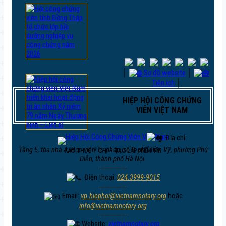
│
Sơ đồ website
│
Tiện ích
│
HIỆP HỘI CÔNG CHỨNG
VIÊN VIỆT NAM
Địa chỉ:
Tầng 5, tòa nhà A, Học viện Tư pháp, số 9, phố Trần Vỹ, phường Phú
XÁC THỰC Ý CHÍ – TẠO LẬP NIỀM TIN
Diễn, thành phố Hà Nội.
─────
Điện thoại:
024.3999-9015
─────
Email:
vp.hiephoi@vietnamnotary.org
hoặc
info@vietnamnotary.org
─────
Website:
vietnamnotary.org