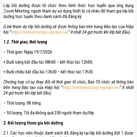
Lớp bồi dưỡng được tổ chức theo hình thức trực tuyến qua ứng dụng
Zoom Meeting, người tham dự sử dụng thiết bị cá nhân để tham gia lớp bồi
dưỡng trực tuyến theo danh sách đã đăng ký.
(Link tham dự lớp bồi dưỡng sẽ được thông báo trên trang Đào tạo của Hiệp
hội “
https://vietnamnotary.org/dao-tao
” ít nhất 24 giờ trước khi lớp bắt đầu).
1.2
. Thời gian, thời lượng
– Thời gian: Ngày 19/7/2026:
+ Buổi sáng bắt đầu lúc 08h00 – kết thúc lúc 12h00;
+ Buổi chiều bắt đầu lúc 13h30 – kết thúc lúc 17h30.
(Trường hợp có sự thay đổi về thời gian tổ chức, Ban Tổ chức sẽ thông báo
trên trang Đào tạo của Hiệp hội “
https://vietnamnotary.org/dao-tao
” ít nhất
24 giờ trước khi lớp bắt đầu)
– Thời lượng: 08 tiếng.
– Số lượng: Tối đa không quá 250 người tham dự/lớp.
2. Đối tượng tham gia bồi dưỡng
2.1. Các học viên thuộc danh sách đã đăng ký tại lớp bồi dưỡng đợt 1 được