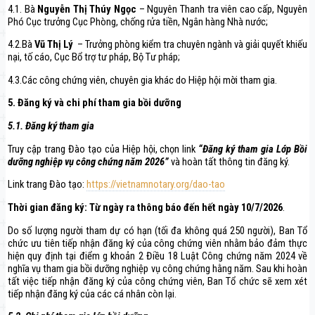
4.1. Bà
Nguyễn Thị Thúy Ngọc
– Nguyên Thanh tra viên cao cấp, Nguyên
Phó Cục trưởng Cục Phòng, chống rửa tiền, Ngân hàng Nhà nước;
4.2.Bà
Vũ Thị Lý
– Trưởng phòng kiểm tra chuyên ngành và giải quyết khiếu
nại, tố cáo, Cục Bổ trợ tư pháp, Bộ Tư pháp;
4.3.Các công chứng viên, chuyên gia khác do Hiệp hội mời tham gia.
5. Đăng ký và chi phí tham gia bồi dưỡng
5.1. Đăng ký tham gia
Truy cập trang Đào tạo của Hiệp hội, chọn link
“Đăng ký tham gia Lớp Bồi
dưỡng nghiệp vụ công chứng năm 2026”
và hoàn tất thông tin đăng ký.
Link trang Đào tạo:
https://vietnamnotary.org/dao-tao
Thời gian đăng ký: Từ ngày ra thông báo đến hết ngày 10/7/2026
.
Do số lượng người tham dự có hạn (tối đa không quá 250 người), Ban Tổ
chức ưu tiên tiếp nhận đăng ký của công chứng viên nhằm bảo đảm thực
hiện quy định tại điểm g khoản 2 Điều 18 Luật Công chứng năm 2024 về
nghĩa vụ tham gia bồi dưỡng nghiệp vụ công chứng hằng năm. Sau khi hoàn
tất việc tiếp nhận đăng ký của công chứng viên, Ban Tổ chức sẽ xem xét
tiếp nhận đăng ký của các cá nhân còn lại.