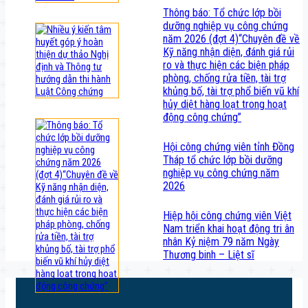
Thông báo: Tổ chức lớp bồi
dưỡng nghiệp vụ công chứng
năm 2026 (đợt 4)“Chuyên đề về
Kỹ năng nhận diện, đánh giá rủi
ro và thực hiện các biện pháp
phòng, chống rửa tiền, tài trợ
khủng bố, tài trợ phổ biến vũ khí
hủy diệt hàng loạt trong hoạt
động công chứng”
Hội công chứng viên tỉnh Đồng
Tháp tổ chức lớp bồi dưỡng
nghiệp vụ công chứng năm
2026
Hiệp hội công chứng viên Việt
Nam triển khai hoạt động tri ân
nhân Kỷ niệm 79 năm Ngày
Thương binh – Liệt sĩ