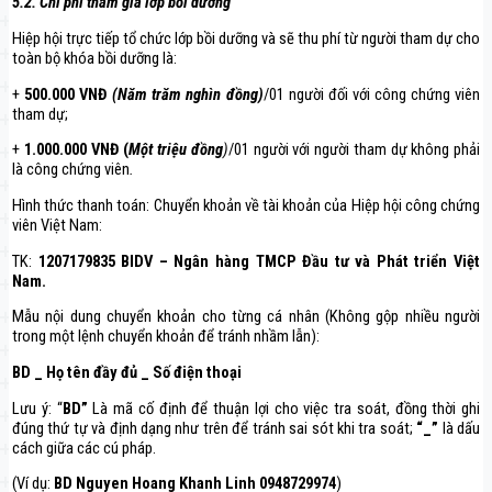
5.2. Chi phí tham gia lớp bồi dưỡng
Hiệp hội trực tiếp tổ chức lớp bồi dưỡng và sẽ thu phí từ người tham dự cho
toàn bộ khóa bồi dưỡng là:
+
500.000 VNĐ
(Năm trăm nghìn đồng)
/01 người đối với công chứng viên
tham dự;
+
1.000.000 VNĐ (
Một triệu đồng
)
/01 người với người tham dự không phải
là công chứng viên
.
Hình thức thanh toán: Chuyển khoản về tài khoản của Hiệp hội công chứng
viên Việt Nam:
TK:
1207179835 BIDV – Ngân hàng TMCP Đầu tư và Phát triển Việt
Nam.
Mẫu nội dung chuyển khoản cho từng cá nhân (Không gộp nhiều người
trong một lệnh chuyển khoản để tránh nhầm lẫn):
BD _ Họ tên đầy đủ _ Số điện thoại
Lưu ý: “
BD”
Là mã cố định để thuận lợi cho việc tra soát, đồng thời ghi
đúng thứ tự và định dạng như trên để tránh sai sót khi tra soát;
“_”
là dấu
cách giữa các cú pháp.
(Ví dụ:
BD Nguyen Hoang Khanh Linh 0948729974
)