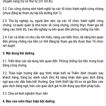
chuyển sang (từ số thứ tự 251 trở đi);
2.2. Các công chứng viên hành nghề tại các tổ chức hành nghề công chứng
(chưa đăng ký tham dự lớp bồi dưỡng đợt 1);
2.3. Thư ký nghiệp vụ, người làm việc tại các tổ chức hành nghề công
chứng; cơ quan quản lý nhà nước về công chứng, chứng thực tham gia để
nâng cao trình độ, trau dồi nghiệp vụ liên quan đến phòng chống rửa tiền.
2.4. Các cá nhân có nhu cầu tìm hiểu, nâng cao kiến thức, kỹ năng liên quan
đến phòng chống rửa tiền có thể đăng ký tham gia khi được Ban Tổ chức
xét duyệt.
3. Nội dung bồi dưỡng
3.1. Triển khai các nội dung liên quan đến: Phòng chống rửa tiền trong hoạt
động công chứng;
3.2. Thảo luận hướng dẫn quy trình nhận biết và Thẩm định chuyên sâu
khách hàng; Sàng lọc danh sách đen; Kỹ năng nhận diện giao dịch đáng
ngờ qua các dấu hiệu bất thường; Quy trình thiết lập hồ sơ và gửi Báo cáo
giao dịch đáng ngờ, báo cáo giao dịch giá trị lớn đúng quy định pháp luật;
3.3. Chia sẻ kinh nghiệm thực tiễn.
4. Báo cáo viên thực hiện bồi dưỡng