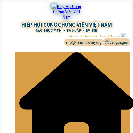
Chuyển
đến
phần
nội
HIỆP HỘI CÔNG CHỨNG VIÊN VIỆT NAM
dung
XÁC THỰC Ý CHÍ – TẠO LẬP NIỀM TIN
Member of International Union of Notaries
info@vietnamnotary.org
Languages