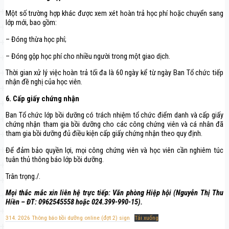
Một số trường hợp khác được xem xét hoàn trả học phí hoặc chuyển sang
lớp mới, bao gồm:
– Đóng thừa học phí;
– Đóng gộp học phí cho nhiều người trong một giao dịch.
Thời gian xử lý việc hoàn trả tối đa là 60 ngày kể từ ngày Ban Tổ chức tiếp
nhận đề nghị của học viên.
6. Cấp giấy chứng nhận
Ban Tổ chức lớp bồi dưỡng có trách nhiệm tổ chức điểm danh và cấp giấy
chứng nhận tham gia bồi dưỡng cho các công chứng viên và cá nhân đã
tham gia bồi dưỡng đủ điều kiện cấp giấy chứng nhận theo quy định.
Để đảm bảo quyền lợi, mọi công chứng viên và học viên cần nghiêm túc
tuân thủ thông báo lớp bồi dưỡng.
Trân trọng./.
Mọi thắc mắc xin liên hệ trực tiếp: Văn phòng Hiệp hội (Nguyễn Thị Thu
Hiền – ĐT: 0962545558 hoặc 024.399-990-15).
314. 2026 Thông báo bồi dưỡng online (đợt 2) sign
Tải xuống
Điều