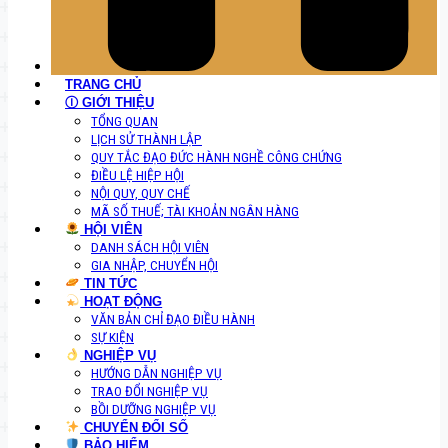
TRANG CHỦ
Ⓘ GIỚI THIỆU
TỔNG QUAN
LỊCH SỬ THÀNH LẬP
QUY TẮC ĐẠO ĐỨC HÀNH NGHỀ CÔNG CHỨNG
ĐIỀU LỆ HIỆP HỘI
NỘI QUY, QUY CHẾ
MÃ SỐ THUẾ; TÀI KHOẢN NGÂN HÀNG
HỘI VIÊN
DANH SÁCH HỘI VIÊN
GIA NHẬP, CHUYỂN HỘI
TIN TỨC
HOẠT ĐỘNG
VĂN BẢN CHỈ ĐẠO ĐIỀU HÀNH
SỰ KIỆN
NGHIỆP VỤ
HƯỚNG DẪN NGHIỆP VỤ
TRAO ĐỔI NGHIỆP VỤ
BỒI DƯỠNG NGHIỆP VỤ
CHUYỂN ĐỔI SỐ
BẢO HIỂM