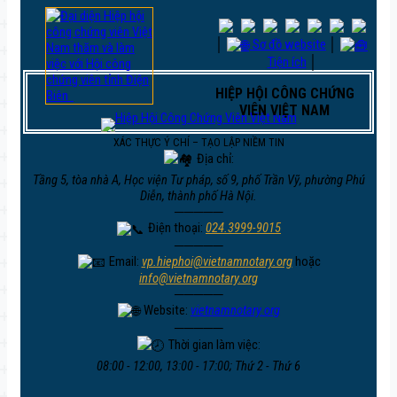
│
Sơ đồ website
│
Tiện ích
│
HIỆP HỘI CÔNG CHỨNG
VIÊN VIỆT NAM
XÁC THỰC Ý CHÍ – TẠO LẬP NIỀM TIN
Địa chỉ:
Tầng 5, tòa nhà A, Học viện Tư pháp, số 9, phố Trần Vỹ, phường Phú
Diễn, thành phố Hà Nội.
─────
Điện thoại:
024.3999-9015
─────
Email:
vp.hiephoi@vietnamnotary.org
hoặc
info@vietnamnotary.org
─────
Website:
vietnamnotary.org
─────
Thời gian làm việc:
08:00 - 12:00, 13:00 - 17:00; Thứ 2 - Thứ 6