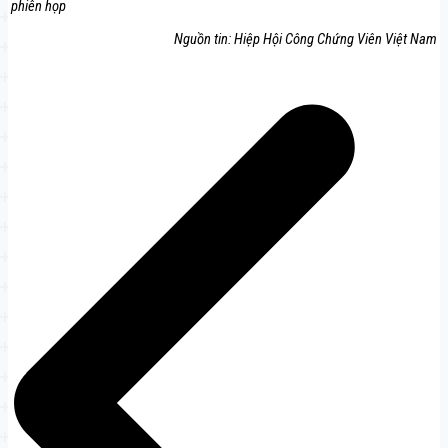
phiên họp
Nguồn tin: Hiệp Hội Công Chứng Viên Việt Nam
Điều
hướng
bài
viết