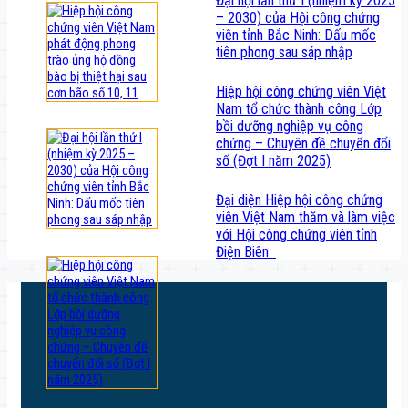
Đại hội lần thứ I (nhiệm kỳ 2025
– 2030) của Hội công chứng
viên tỉnh Bắc Ninh: Dấu mốc
tiên phong sau sáp nhập
Hiệp hội công chứng viên Việt
Nam tổ chức thành công Lớp
bồi dưỡng nghiệp vụ công
chứng – Chuyên đề chuyển đổi
số (Đợt I năm 2025)
Đại diện Hiệp hội công chứng
viên Việt Nam thăm và làm việc
với Hội công chứng viên tỉnh
Điện Biên