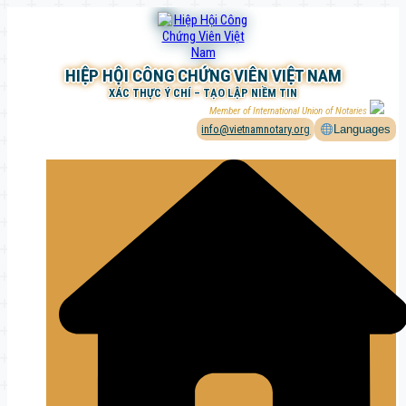
Chuyển
đến
phần
nội
HIỆP HỘI CÔNG CHỨNG VIÊN VIỆT NAM
dung
XÁC THỰC Ý CHÍ – TẠO LẬP NIỀM TIN
Member of International Union of Notaries
info@vietnamnotary.org
Languages