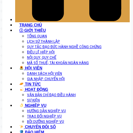
TRANG CHỦ
Ⓘ GIỚI THIỆU
TỔNG QUAN
LỊCH SỬ THÀNH LẬP
QUY TẮC ĐẠO ĐỨC HÀNH NGHỀ CÔNG CHỨNG
ĐIỀU LỆ HIỆP HỘI
NỘI QUY, QUY CHẾ
MÃ SỐ THUẾ; TÀI KHOẢN NGÂN HÀNG
HỘI VIÊN
DANH SÁCH HỘI VIÊN
GIA NHẬP, CHUYỂN HỘI
TIN TỨC
HOẠT ĐỘNG
VĂN BẢN CHỈ ĐẠO ĐIỀU HÀNH
SỰ KIỆN
NGHIỆP VỤ
HƯỚNG DẪN NGHIỆP VỤ
TRAO ĐỔI NGHIỆP VỤ
BỒI DƯỠNG NGHIỆP VỤ
CHUYỂN ĐỔI SỐ
BẢO HIỂM