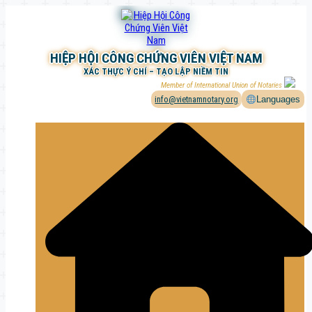
Chuyển
đến
phần
nội
HIỆP HỘI CÔNG CHỨNG VIÊN VIỆT NAM
dung
XÁC THỰC Ý CHÍ – TẠO LẬP NIỀM TIN
Member of International Union of Notaries
info@vietnamnotary.org
Languages