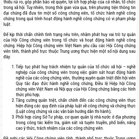
thiểu rủi ro, góp phần bảo vệ quyên, lợi ích hợp pháp của cá nhân, tổ chức
trong xã hội. Tuy nhiên, trong thời gian vừa qua, trên phương tiện thông tin
đại chúng đã đưa tin một số công chứng viên, tổ chức hành nghề công
chứng trong quá trình hoạt động hành nghề công chứng có vi phạm pháp
luật.
Để kịp thời chấn chỉnh tình trạng nêu trên, nhằm phát huy vai trò tự quản
của Hội Công chứng viên trong tổ chức và hoạt động hành nghề công
chứng. Hiệp hội Công chứng viên Việt Nam yêu cầu các Hội Công chứng
viên tỉnh, thành phố trực thuộc Trung ương thực hiện một số nội dung sau
đây:
Tiếp tục phát huy trách nhiệm tự quản của tổ chức xã hội – nghề
nghiệp của công chứng viên trong việc giám sát hoạt động hành
nghề của các công chứng viên, thường xuyên quán triệt đến hội viên
Quy tắc đạo đức hành nghề công chứng, Điều lệ Hiệp hội Công
chứng viên Việt Nam và Nội quy của Hội Công chứng bằng các hình
thức phù hợp;
Tăng cường quán triệt, chấn chỉnh đến các công chứng viên thực
hiện đúng các quy định của pháp luật về công chứng và chứng thực
(Luật công chứng và các văn bản hướng dẫn thi hành);
Phối hợp cùng Sở Tư pháp, cơ quan quản lý nhà nước ở địa phương
trong công tác kiểm tra, giám sát và tuyên truyền, phổ biến, nâng
cao ý thức, trách nhiệm của các công chứng viên.
Đề nghị các Hội Công chứng viên tỉnh, thành phố trực thuộc Trung ương