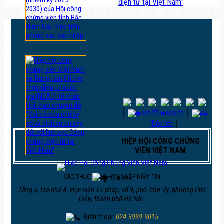
điện tử tại Việt Nam”
│
Sơ đồ website
│
Tiện ích
│
HIỆP HỘI CÔNG CHỨNG
VIÊN VIỆT NAM
Địa chỉ:
XÁC THỰC Ý CHÍ – TẠO LẬP NIỀM TIN
Tầng 5, tòa nhà A, Học viện Tư pháp, số 9, phố Trần Vỹ, phường Phú
Diễn, thành phố Hà Nội.
─────
Điện thoại:
024.3999-9015