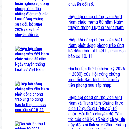
chuyển đổi số.
Hiệp hội công chứng viên Việt
Nam chúc mừng 80 năm Ngày
truyền thống Luật sư Việt Nam
Hiệp hội công chứng viên Việt
Nam phát động phong trào ủng
hộ đồng bào bị thiệt hại sau cơn
bão số 10, 11
Đại hội lần thứ I (nhiệm kỳ 2025
– 2030) của Hội công chứng
viên tỉnh Bắc Ninh: Dấu mốc
tiên phong sau sáp nhập
Hiệp hội công chứng viên Việt
Nam và Trung tâm Chứng thực
điện tử quốc gia (NEAC) tổ
chức Hội thảo chuyên đề “Vai
trò của chữ ký số và dịch vụ tin
cậy đối với lĩnh vực Công chứng