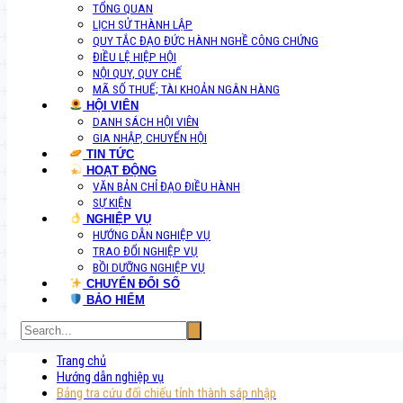
TỔNG QUAN
LỊCH SỬ THÀNH LẬP
QUY TẮC ĐẠO ĐỨC HÀNH NGHỀ CÔNG CHỨNG
ĐIỀU LỆ HIỆP HỘI
NỘI QUY, QUY CHẾ
MÃ SỐ THUẾ; TÀI KHOẢN NGÂN HÀNG
HỘI VIÊN
DANH SÁCH HỘI VIÊN
GIA NHẬP, CHUYỂN HỘI
TIN TỨC
HOẠT ĐỘNG
VĂN BẢN CHỈ ĐẠO ĐIỀU HÀNH
SỰ KIỆN
NGHIỆP VỤ
HƯỚNG DẪN NGHIỆP VỤ
TRAO ĐỔI NGHIỆP VỤ
BỒI DƯỠNG NGHIỆP VỤ
CHUYỂN ĐỔI SỐ
BẢO HIỂM
Trang chủ
Hướng dẫn nghiệp vụ
Bảng tra cứu đối chiếu tỉnh thành sáp nhập