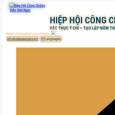
Chuyển
đến
phần
HIỆP HỘI CÔNG 
nội
dung
XÁC THỰC Ý CHÍ – TẠO LẬP NIỀM TI
Member of International Union of Notaries
info@vietnamnotary.org
Languages