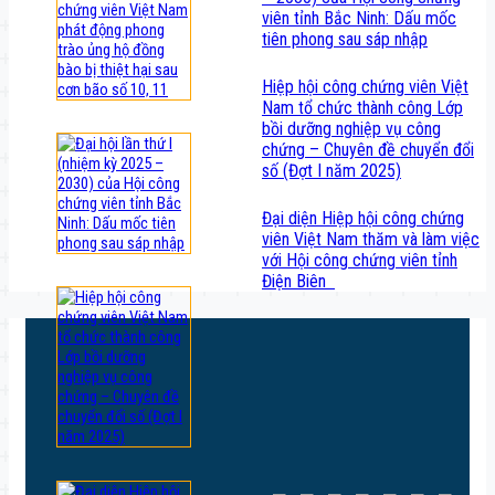
viên tỉnh Bắc Ninh: Dấu mốc
tiên phong sau sáp nhập
Hiệp hội công chứng viên Việt
Nam tổ chức thành công Lớp
bồi dưỡng nghiệp vụ công
chứng – Chuyên đề chuyển đổi
số (Đợt I năm 2025)
Đại diện Hiệp hội công chứng
viên Việt Nam thăm và làm việc
với Hội công chứng viên tỉnh
Điện Biên