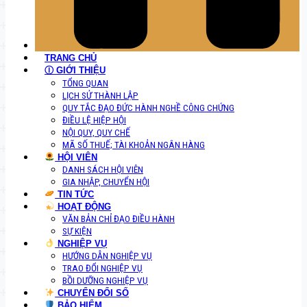
TRANG CHỦ
Ⓘ GIỚI THIỆU
TỔNG QUAN
LỊCH SỬ THÀNH LẬP
QUY TẮC ĐẠO ĐỨC HÀNH NGHỀ CÔNG CHỨNG
ĐIỀU LỆ HIỆP HỘI
NỘI QUY, QUY CHẾ
MÃ SỐ THUẾ; TÀI KHOẢN NGÂN HÀNG
HỘI VIÊN
DANH SÁCH HỘI VIÊN
GIA NHẬP, CHUYỂN HỘI
TIN TỨC
HOẠT ĐỘNG
VĂN BẢN CHỈ ĐẠO ĐIỀU HÀNH
SỰ KIỆN
NGHIỆP VỤ
HƯỚNG DẪN NGHIỆP VỤ
TRAO ĐỔI NGHIỆP VỤ
BỒI DƯỠNG NGHIỆP VỤ
CHUYỂN ĐỔI SỐ
BẢO HIỂM