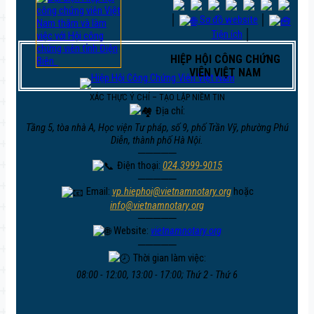
│
Sơ đồ website
│
Tiện ích
│
HIỆP HỘI CÔNG CHỨNG
VIÊN VIỆT NAM
XÁC THỰC Ý CHÍ – TẠO LẬP NIỀM TIN
Địa chỉ:
Tầng 5, tòa nhà A, Học viện Tư pháp, số 9, phố Trần Vỹ, phường Phú
Diễn, thành phố Hà Nội.
─────
Điện thoại:
024.3999-9015
─────
Email:
vp.hiephoi@vietnamnotary.org
hoặc
info@vietnamnotary.org
─────
Website:
vietnamnotary.org
─────
Thời gian làm việc:
08:00 - 12:00, 13:00 - 17:00; Thứ 2 - Thứ 6