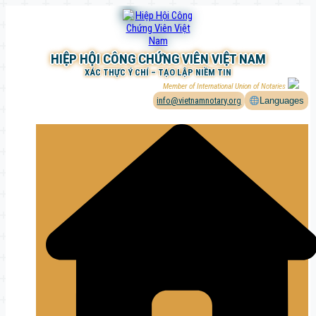
Chuyển
đến
phần
nội
HIỆP HỘI CÔNG CHỨNG VIÊN VIỆT NAM
dung
XÁC THỰC Ý CHÍ – TẠO LẬP NIỀM TIN
Member of International Union of Notaries
info@vietnamnotary.org
Languages