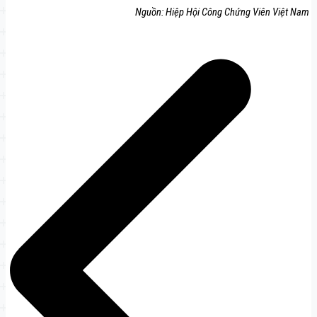
Nguồn: Hiệp Hội Công Chứng Viên Việt Nam
Điều
hướng
bài
viết