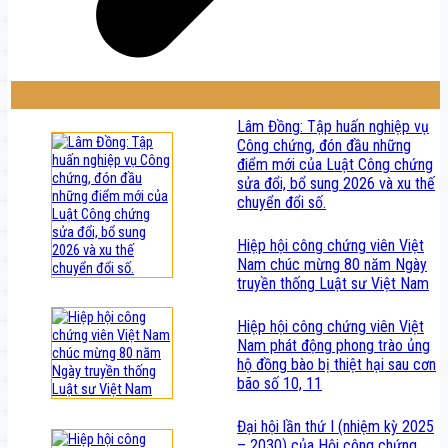
Lâm Đồng: Tập huấn nghiệp vụ
Công chứng, đón đầu những
điểm mới của Luật Công chứng
sửa đổi, bổ sung 2026 và xu thế
chuyển đổi số.
Hiệp hội công chứng viên Việt
Nam chúc mừng 80 năm Ngày
truyền thống Luật sư Việt Nam
Hiệp hội công chứng viên Việt
Nam phát động phong trào ủng
hộ đồng bào bị thiệt hại sau cơn
bão số 10, 11
Đại hội lần thứ I (nhiệm kỳ 2025
– 2030) của Hội công chứng