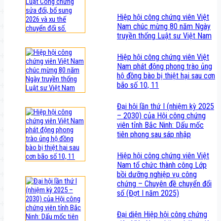
Hiệp hội công chứng viên Việt
Nam chúc mừng 80 năm Ngày
truyền thống Luật sư Việt Nam
Hiệp hội công chứng viên Việt
Nam phát động phong trào ủng
hộ đồng bào bị thiệt hại sau cơn
bão số 10, 11
Đại hội lần thứ I (nhiệm kỳ 2025
– 2030) của Hội công chứng
viên tỉnh Bắc Ninh: Dấu mốc
tiên phong sau sáp nhập
Hiệp hội công chứng viên Việt
Nam tổ chức thành công Lớp
bồi dưỡng nghiệp vụ công
chứng – Chuyên đề chuyển đổi
số (Đợt I năm 2025)
Đại diện Hiệp hội công chứng