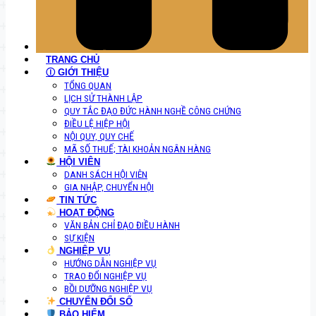
TRANG CHỦ
Ⓘ GIỚI THIỆU
TỔNG QUAN
LỊCH SỬ THÀNH LẬP
QUY TẮC ĐẠO ĐỨC HÀNH NGHỀ CÔNG CHỨNG
ĐIỀU LỆ HIỆP HỘI
NỘI QUY, QUY CHẾ
MÃ SỐ THUẾ; TÀI KHOẢN NGÂN HÀNG
HỘI VIÊN
DANH SÁCH HỘI VIÊN
GIA NHẬP, CHUYỂN HỘI
TIN TỨC
HOẠT ĐỘNG
VĂN BẢN CHỈ ĐẠO ĐIỀU HÀNH
SỰ KIỆN
NGHIỆP VỤ
HƯỚNG DẪN NGHIỆP VỤ
TRAO ĐỔI NGHIỆP VỤ
BỒI DƯỠNG NGHIỆP VỤ
CHUYỂN ĐỔI SỐ
BẢO HIỂM