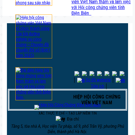
viên Việt Nam thăm và làm việc
với Hội công chứng viên tỉnh
Điện Biên
│
Sơ đồ website
│
Tiện ích
│
HIỆP HỘI CÔNG CHỨNG
VIÊN VIỆT NAM
XÁC THỰC Ý CHÍ – TẠO LẬP NIỀM TIN
Địa chỉ:
Tầng 5, tòa nhà A, Học viện Tư pháp, số 9, phố Trần Vỹ, phường Phú
Diễn, thành phố Hà Nội.