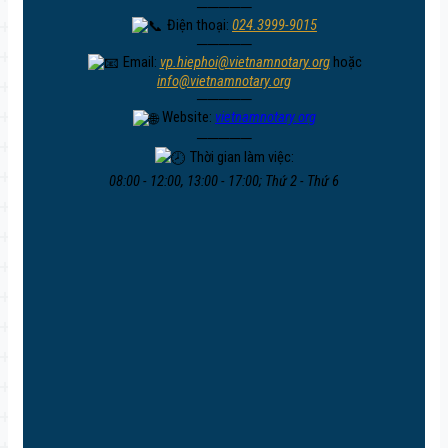
─────
Điện thoại:
024.3999-9015
─────
Email:
vp.hiephoi@vietnamnotary.org
hoặc
info@vietnamnotary.org
─────
Website:
vietnamnotary.org
─────
Thời gian làm việc:
08:00 - 12:00, 13:00 - 17:00; Thứ 2 - Thứ 6