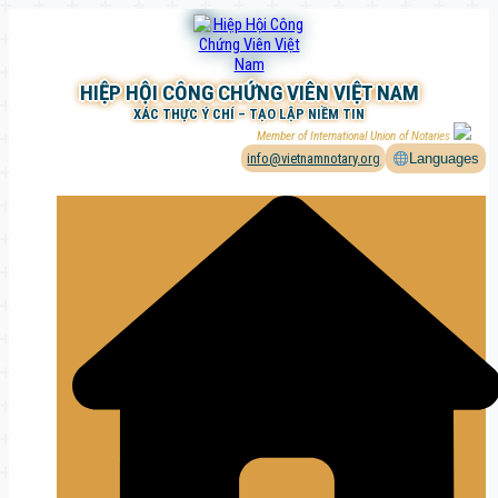
Chuyển
đến
phần
nội
HIỆP HỘI CÔNG CHỨNG VIÊN VIỆT NAM
dung
XÁC THỰC Ý CHÍ – TẠO LẬP NIỀM TIN
Member of International Union of Notaries
info@vietnamnotary.org
Languages